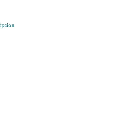
ipcion
ipcion