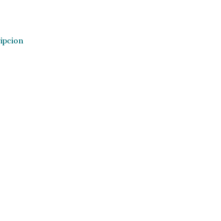
ipcion
ipcion